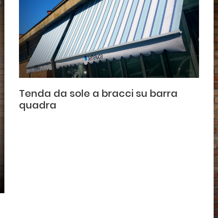
Tenda da sole a bracci su barra
quadra